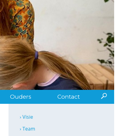
Ouders
Contact
› Visie
› Team