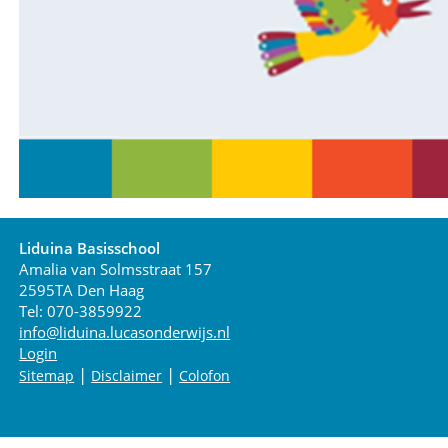
Liduina Basisschool
Amalia van Solmsstraat 157
2595TA Den Haag
Tel: 070-3859922
info@liduina.lucasonderwijs.nl
Login
|
|
Sitemap
Disclaimer
Colofon